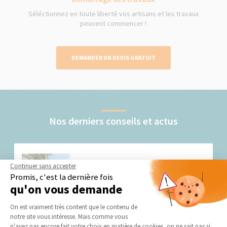
Séléctionnez en toute liberté vos artisans et les travaux
peuvent commencer !
DEMANDER UN DEVIS GRATUIT
Nos derniers conseils et actus
Continuer sans accepter
Promis, c'est la dernière fois
qu'on vous demande
Plateforme de Gestion du Consentement 
On est vraiment très content que le contenu de
Les avantages d’une terrasse en bois exotique
notre site vous intéresse. Mais comme vous
pour votre maison à Rambouillet
Axeptio consent
n'avez pas encore fait votre choix en matière de cookies, on ne sait pas si